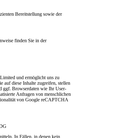
zienten Bereitstellung sowie der
nweise finden Sie in der
imited und ermöglicht uns zu
auf diese Inhalte zugreifen, stellen
d ggf. Browserdaten wie Ihr User-
tisierte Anfragen von menschlichen
nktionalität von Google reCAPTCHA
DDDG
teln. In Fällen, in denen kein