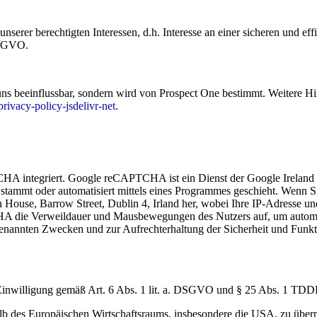
erer berechtigten Interessen, d.h. Interesse an einer sicheren und effi
DSGVO.
 uns beeinflussbar, sondern wird von Prospect One bestimmt. Weitere Hi
rivacy-policy-jsdelivr-net
.
 integriert. Google reCAPTCHA ist ein Dienst der Google Ireland L
stammt oder automatisiert mittels eines Programmes geschieht. Wenn Sie 
 House, Barrow Street, Dublin 4, Irland her, wobei Ihre IP-Adresse un
A die Verweildauer und Mausbewegungen des Nutzers auf, um automa
 genannten Zwecken und zur Aufrechterhaltung der Sicherheit und Fu
Einwilligung gemäß Art. 6 Abs. 1 lit. a. DSGVO und § 25 Abs. 1 T
b des Europäischen Wirtschaftsraums, insbesondere die USA, zu übermit