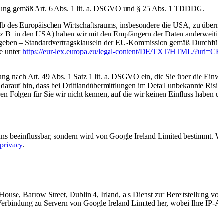
igung gemäß Art. 6 Abs. 1 lit. a. DSGVO und § 25 Abs. 1 TDDDG.
b des Europäischen Wirtschaftsraums, insbesondere die USA, zu übermit
z.B. in den USA) haben wir mit den Empfängern der Daten anderweiti
ngegeben – Standardvertragsklauseln der EU-Kommission gemäß Durch
ie unter
https://eur-lex.europa.eu/legal-content/DE/TXT/HTML/?u
ung nach Art. 49 Abs. 1 Satz 1 lit. a. DSGVO ein, die Sie über die Ei
e darauf hin, dass bei Drittlandübermittlungen im Detail unbekannte Ris
en Folgen für Sie wir nicht kennen, auf die wir keinen Einfluss habe
 uns beeinflussbar, sondern wird von Google Ireland Limited bestimmt. 
/privacy
.
e, Barrow Street, Dublin 4, Irland, als Dienst zur Bereitstellung von
 Verbindung zu Servern von Google Ireland Limited her, wobei Ihre IP-