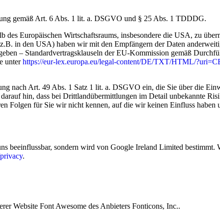
ligung gemäß Art. 6 Abs. 1 lit. a. DSGVO und § 25 Abs. 1 TDDDG.
b des Europäischen Wirtschaftsraums, insbesondere die USA, zu übermit
z.B. in den USA) haben wir mit den Empfängern der Daten anderweiti
ngegeben – Standardvertragsklauseln der EU-Kommission gemäß Durch
ie unter
https://eur-lex.europa.eu/legal-content/DE/TXT/HTML/?u
ung nach Art. 49 Abs. 1 Satz 1 lit. a. DSGVO ein, die Sie über die Ei
e darauf hin, dass bei Drittlandübermittlungen im Detail unbekannte Ris
en Folgen für Sie wir nicht kennen, auf die wir keinen Einfluss habe
 uns beeinflussbar, sondern wird von Google Ireland Limited bestimmt. 
/privacy
.
erer Website Font Awesome des Anbieters Fonticons, Inc..