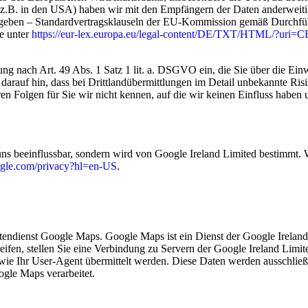
z.B. in den USA) haben wir mit den Empfängern der Daten anderweiti
ngegeben – Standardvertragsklauseln der EU-Kommission gemäß Durch
ie unter
https://eur-lex.europa.eu/legal-content/DE/TXT/HTML/?u
ung nach Art. 49 Abs. 1 Satz 1 lit. a. DSGVO ein, die Sie über die Ei
e darauf hin, dass bei Drittlandübermittlungen im Detail unbekannte Ris
en Folgen für Sie wir nicht kennen, auf die wir keinen Einfluss habe
 uns beeinflussbar, sondern wird von Google Ireland Limited bestimmt. 
oogle.com/privacy?hl=en-US
.
endienst Google Maps. Google Maps ist ein Dienst der Google Ireland 
greifen, stellen Sie eine Verbindung zu Servern der Google Ireland Lim
n wie Ihr User-Agent übermittelt werden. Diese Daten werden ausschli
ogle Maps verarbeitet.