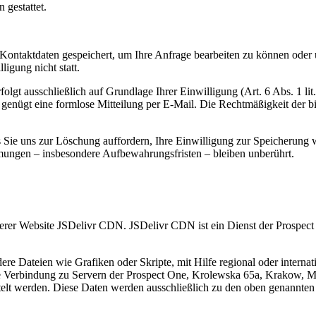
 gestattet.
r Kontaktdaten gespeichert, um Ihre Anfrage bearbeiten zu können oder
ligung nicht statt.
olgt ausschließlich auf Grundlage Ihrer Einwilligung (Art. 6 Abs. 1 l
uf genügt eine formlose Mitteilung per E-Mail. Die Rechtmäßigkeit der 
is Sie uns zur Löschung auffordern, Ihre Einwilligung zur Speicherung
mungen – insbesondere Aufbewahrungsfristen – bleiben unberührt.
erer Website JSDelivr CDN. JSDelivr CDN ist ein Dienst der Prospect 
e Dateien wie Grafiken oder Skripte, mit Hilfe regional oder internatio
 eine Verbindung zu Servern der Prospect One, Krolewska 65a, Krakow, 
telt werden. Diese Daten werden ausschließlich zu den oben genannte